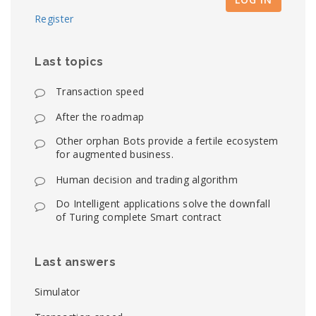
Register
Last topics
Transaction speed
After the roadmap
Other orphan Bots provide a fertile ecosystem
for augmented business.
Human decision and trading algorithm
Do Intelligent applications solve the downfall
of Turing complete Smart contract
Last answers
Simulator