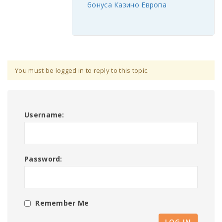
бонуса
Казино Европа
You must be logged in to reply to this topic.
Username:
Password:
Remember Me
LOG IN